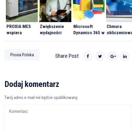
PROXIA MES
Zwiększenie
Microsoft
Chmura
wspiera
wydajności
Dynamics 365 w
obliczeniow
produkcję w
maszyn
firmie Nicols
czego boją s
branży tworzyw
Poland Sp. z o.o.
firmy i jak m
sztucznych.
na niej
Proxia Polska
Share Post
skorzystać?
Dodaj komentarz
Twój adres e-mail nie będzie opublikowany.